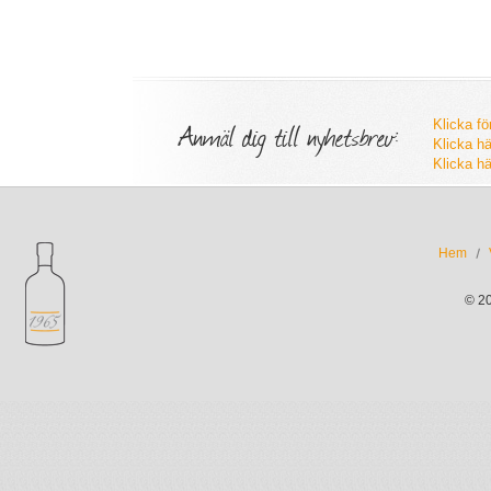
Anmäl dig till nyhetsbrev:
Klicka fö
Klicka hä
Klicka hä
Hem
© 2