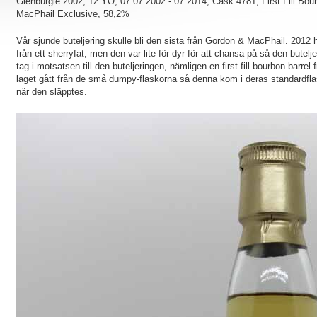
Glenburgie 2002, 12 YO, 07.07.2002 - 07.2014, Cask 4781, First Fill Bour
MacPhail Exclusive, 58,2%
Vår sjunde buteljering skulle bli den sista från Gordon & MacPhail. 2012
från ett sherryfat, men den var lite för dyr för att chansa på så den butelj
tag i motsatsen till den buteljeringen, nämligen en first fill bourbon barre
laget gått från de små dumpy-flaskorna så denna kom i deras standardflas
när den släpptes.