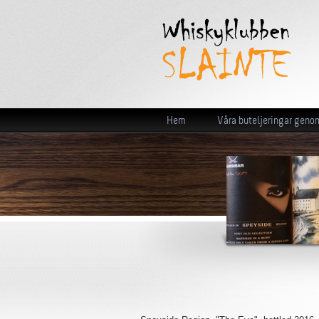
Hem
Våra buteljeringar geno