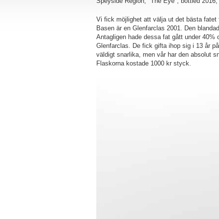
Speyside Region, "The Eye", bottled 2016,
Vi fick möjlighet att välja ut det bästa fate
Basen är en Glenfarclas 2001. Den blandad
Antagligen hade dessa fat gått under 40%
Glenfarclas. De fick gifta ihop sig i 13 år 
väldigt snarlika, men vår har den absolut sn
Flaskorna kostade 1000 kr styck.