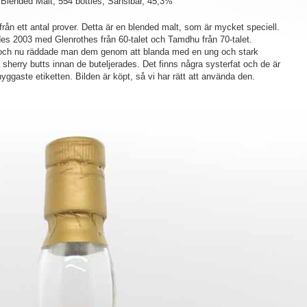
 Blended Malt, 554 bottles, Sansibar, 45,3%
t från ett antal prover. Detta är en blended malt, som är mycket speciell.
es 2003 med Glenrothes från 60-talet och Tamdhu från 70-talet.
 och nu räddade man dem genom att blanda med en ung och stark
på sherry butts innan de buteljerades. Det finns några systerfat och de är
yggaste etiketten. Bilden är köpt, så vi har rätt att använda den.