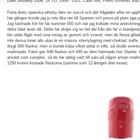
Liber Distillery 2006, 15 YO, 2006 - 2021, Cask 050, Pedro Ximenez Butt
Förra årets spanska whisky blev en succé och det frågades efter en uppföl
här gången kunde jag ju inte åka ner till Spanien och prova på plats pg
Jag fastnade fort för fat nummer 050 och när jag kollade mina anteckningar
detta fatet även då. Detta fat skiljer sig en hel del från det fat vi buteljer
lite udda fågle med sina inslag av gummi och svavel, men de flesta gillad
inte dessa toner alls utan är en massiv sherrylagring med choklad, kaffe, 
drygt 600 flaskor, men vi kunde köpa vilket antal vi ville, så skulle eventue
marknader. Fatet gav 648 flaskor och 640 av dem hamnade hos Slainte. De 
använt som samples, så de har aldrig varit till salu på någon annan marknad
1250 kronor kostade flaskorna (samma som 12-åringen året innan).