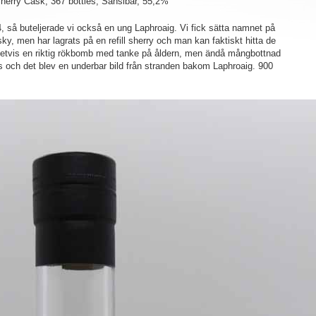
Sherry Cask, 367 bottles, Sansibar, 55,2%
så buteljerade vi också en ung Laphroaig. Vi fick sätta namnet på
hisky, men har lagrats på en refill sherry och man kan faktiskt hitta de
ivetvis en riktig rökbomb med tanke på åldern, men ändå mångbottnad
s och det blev en underbar bild från stranden bakom Laphroaig. 900