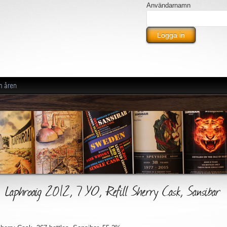
Användarnamn
m åren
Laphroaig 2012, 7 YO, Refill Sherry Cask, Sansibar