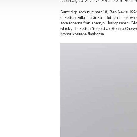
Laphroaig 2012, 7 YO, 2012 - 2019, Refill 
Samtidigt som nummer 18, Ben Nevis 1994, 
etiketten, vilket ju är kul. Det är en ljus w
söta tonerna från sherryn i bakgrunden. G
whisky. Etiketten är gjord av Ronnie Cruwy
kronor kostade flaskorna.