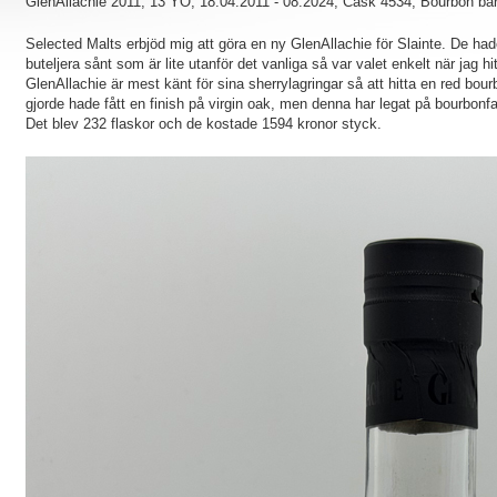
GlenAllachie 2011, 13 YO, 18.04.2011 - 08.2024, Cask 4534, Bourbon bar
Selected Malts erbjöd mig att göra en ny GlenAllachie för Slainte. De hade
buteljera sånt som är lite utanför det vanliga så var valet enkelt när jag h
GlenAllachie är mest känt för sina sherrylagringar så att hitta en red bour
gjorde hade fått en finish på virgin oak, men denna har legat på bourbonfa
Det blev 232 flaskor och de kostade 1594 kronor styck.