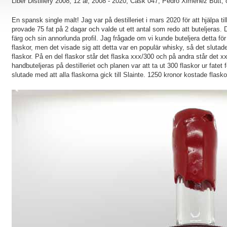
Liber Distillery 2008, 12 år, 2008 - 2020, Cask 047, Pedro Ximenez Butt,
En spansk single malt! Jag var på destilleriet i mars 2020 för att hjälpa til
provade 75 fat på 2 dagar och valde ut ett antal som redo att buteljeras.
färg och sin annorlunda profil. Jag frågade om vi kunde buteljera detta fö
flaskor, men det visade sig att detta var en populär whisky, så det slutade
flaskor. På en del flaskor står det flaska xxx/300 och på andra står det xx
handbuteljeras på destilleriet och planen var att ta ut 300 flaskor ur fate
slutade med att alla flaskorna gick till Slainte. 1250 kronor kostade flasko