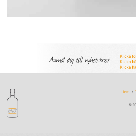
Anmäl dig till nyhetsbrev:
Klicka fö
Klicka hä
Klicka hä
Hem
© 2